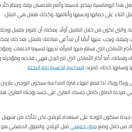
 هذا الرومانسية بينكم، لاسيما وأنتم تتلامسان برقة، وينظر كلًا 
ثل الثناء على جمالها وحسنها وأناقتها، وكذلك تفعل هي المثل.
ة، والتي تكون من خلال التقبيل أولًا، يمكنك أن تقوم بتقبيل زوجت
قة، ويجب عليها أيضًا أن تبدأ في مبادلتك بالمثل، بعد ذلك يمكن
ثر الأماكن التي تستثار منها المرأة: ثدييها لاسيما الحلمات، ومؤخر
لسانك، أما أكثر الأماكن التي تثير الرجل فهي: فخذيه ومؤخرته 
ولسانها كذلك. للمزيد:
المداعبة الجنسية ليلة الدخلة
.
رويدًا رويدًا، لذا فمع انتهاء فترة المداعبة سيكون الزوجين عاريين ت
، وهي مرحلة الصاق كامل جسدك العاري على جسد زوجتك العاري، ه
ة جيدة ستكون الزوجة على استعداد للإيلاج، لكن للتأكد من تسهيل ا
عداد من خلال وضع
مزلق حميمي
قبل الإيلاج، والمزلق الحميمي هو ك