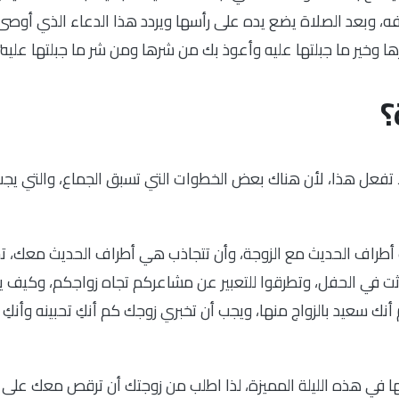
فه، وبعد الصلاة يضع يده على رأسها ويردد هذا الدعاء الذي أوصى
ا وخير ما جبلتها عليه وأعوذ بك من شرها ومن شر ما جبلتها عليه".
؟
لا تفعل هذا، لأن هناك بعض الخطوات التي تسبق الجماع، والتي يجب
ب أطراف الحديث مع الزوجة، وأن تتجاذب هي أطراف الحديث معك، ت
دثت في الحفل، وتطرقوا للتعبير عن مشاعركم تجاه زواجكم، وكيف يش
أنك سعيد بالزواج منها، ويجب أن تخبري زوجك كم أنكِ تحبينه وأنك
ها في هذه الليلة المميزة، لذا اطلب من زوجتك أن ترقص معك على 