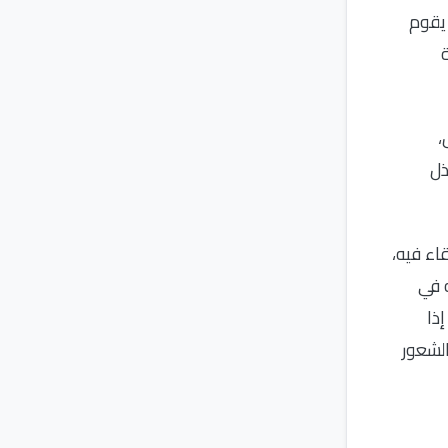
 يقوم
ة
،
ذل
اء فيه،
ه في
إذا
الشعور