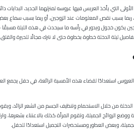
الأولى التي يأخذ العريس فيها عروسه لمنزلهما الجديد، البدايات دائ
ة، ربما بسبب نقص المعلومات عند الزوجين، أو ربما بسبب سماع بع
زوجين يكون خجول ويدور في رأسه ما سيحدث في هذه الليلة مسبقًا –
تفاصيل ليلة الدخلة خطوة بخطوة حتى لا نترك مجالًا للحيرة والقلق.
والعروس استعدادًا لقضاء هذه الأمسية الرائعة، في حفل يجمع العا
 الدخلة من خلال الاستحمام وتنظيف الجسم من الشعر الزائد، ويقوم
ة ووضع الروائح الجميلة، وتقوم المرأة كذلك بالاعتناء بشعرها، وارت
جميلة، وبعض العطور ومستحضرات التجميل استعدادًا للحفل.