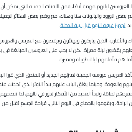
 العروسين ليلتهم مهمة أيضًا، فمن اللفتات الجميلة التي يمكن أن
ع بعض الورود والبالونات هنا وهناك، مع وضع بعض الستائر الجميل
يد:
تجهيز غرفة النوم قبل ليلة الدخلة
.
اء والأقارب، الذين يباركون ويهنئون ويرقصون مع العريس والعروس
لهم يقضون ليلة مميزة، لكن لا يجب على العروسين المبالغة في ب
أما هم فأمامهم ليلة طويلة ومميزة.
أخذ العريس عروسه الجميلة لمنزلهم الجديد أو للفندق الذي قررا البق
م والعودة، وحينما يغلق الباب عليهم يبدأ التوتر الذي تحدثت عن
ردهم تمامًا، وتبدأ العديد من الأفكار تدور في بالهم، لذا ننصحهم 
 الراحة، ويقوموا بالجماع في اليوم التالي، فراحة الجسم تقلل من 