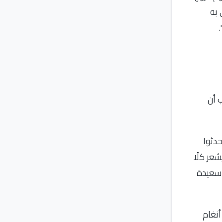
 به
 أن
حدثوا
عر كلًا
ِ سعيدة
أنغام