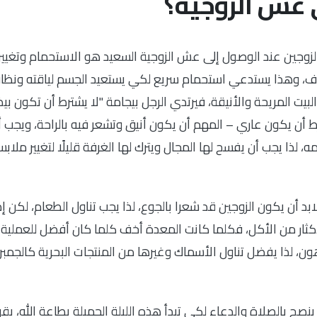
 عش الزوجية؟
الزوجين عند الوصول إلى عش الزوجية السعيد هو الاستحمام وتغيير
فاف، وهذا يستدعي استحمام سريع لكي يستعيد الجسم لياقته ونظا
ت المريحة والأنيقة، فيرتدي الرجل بيجامة "لا يشترط أن تكون بي
رط أن يكون عاري – المهم أن يكون أنيق وتشعر فيه بالراحة، ويجب 
، لذا يجب أن يفسح لها المجال ويترك لها الغرفة قليلًا لتغيير ملابس
بد أن يكون الزوجين قد شعرا بالجوع، لذا يجب تناول الطعام، لكن إذ
الإكثار من الأكل، فكلما كانت المعدة أخف كلما كان أفضل للعملية 
ون، لذا يفضل تناول الأسماك وغيرها من المنتجات البحرية كالجمب
نصح بالصلاة والدعاء لكي تبدأ هذه الليلة الجميلة بطاعة الله، يقو