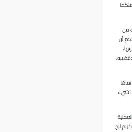
منكما
ك من
كم أن
تها،
وقضيبه،
مامًا
ذا شيء
لعملية
ريم لزج