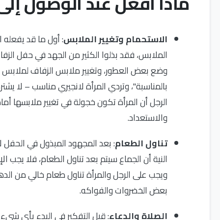
ماذا أفعل عند الوصول إلى
الاستحمام وتغيير الملابس
: أول ما قد يفعله 
الملابس، فقد بذلوا الكثير من الجهد في حفل الز
وضع بعض العطور، وتغيير ملابس الزفاف لملابس البي
بالمناسبة"، وتردي المرأة لانجيري مناسب – لا يشت
الرجل أن المرأة تكون خجولة في تغيير ملابسها أمامه
والاستعداد.
تناول الطعام
: بعد المجهود المبذول في الحفل لا
النية أن الجماع سيتم بعد تناول الطعام، فلا يجب 
ويجب على الرجل والمرأة تناول طعام خالي من الده
بعض الخضروات والفواكه.
الصلاة والدعاء
: قبل التفكير في البدء بأي شيء ي